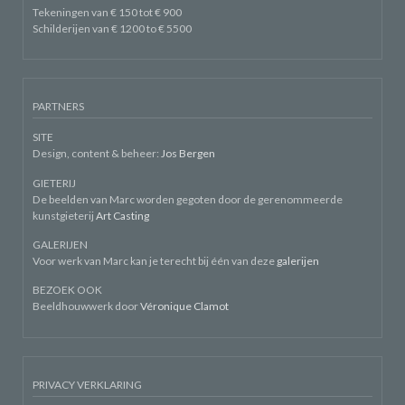
Tekeningen van € 150 tot € 900
Schilderijen van € 1200 to € 5500
PARTNERS
SITE
Design, content & beheer:
Jos Bergen
GIETERIJ
De beelden van Marc worden gegoten door de gerenommeerde
kunstgieterij
Art Casting
GALERIJEN
Voor werk van Marc kan je terecht bij één van deze
galerijen
BEZOEK OOK
Beeldhouwwerk door
Véronique Clamot
PRIVACY VERKLARING