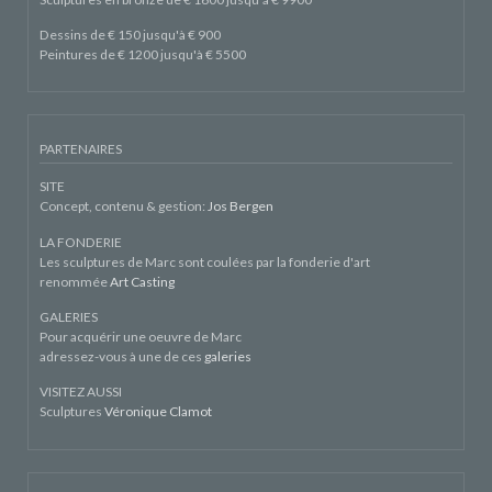
Dessins de € 150 jusqu'à € 900
Peintures de € 1200 jusqu'à € 5500
PARTENAIRES
SITE
Concept, contenu & gestion:
Jos Bergen
LA FONDERIE
Les sculptures de Marc sont coulées par la fonderie d'art
renommée
Art Casting
GALERIES
Pour acquérir une oeuvre de Marc
adressez-vous à une de ces
galeries
VISITEZ AUSSI
Sculptures
Véronique Clamot