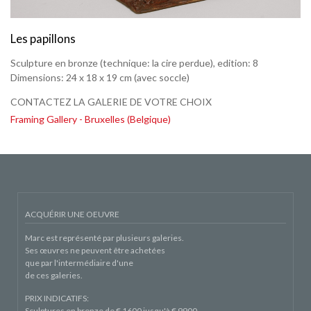
Les papillons
Sculpture en bronze (technique: la cire perdue), edition: 8
Dimensions:
24 x 18 x 19 cm
(avec soccle)
CONTACTEZ LA GALERIE DE VOTRE CHOIX
Framing Gallery - Bruxelles (Belgique)
ACQUÉRIR UNE OEUVRE
Marc est représenté par plusieurs galeries.
Ses œuvres ne peuvent être achetées
que par l'intermédiaire d'une
de ces galeries.
PRIX INDICATIFS:
Sculptures en bronze de € 1600 jusqu'à € 9900