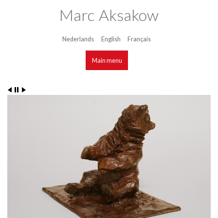
marcaksakow.be
Aller au
Marc Aksakow
contenu
principal
Nederlands
English
Français
Langues
Main menu
Main menu