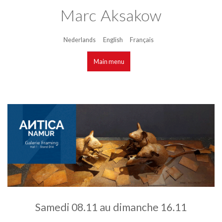
marcaksakow.be
Aller au
Marc Aksakow
contenu
principal
Nederlands
English
Français
Langues
Main menu
Main menu
Samedi 08.11 au dimanche 16.11