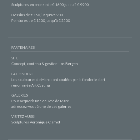
Sculptures en bronze de € 1600 jusqu'à € 9900
Dessins de € 150 jusqu'à € 900
Peintures de € 1200 jusqu'à € 5500
PARTENAIRES
SITE
Concept, contenu & gestion:
Jos Bergen
LA FONDERIE
Les sculptures de Marc sont coulées par la fonderie d'art
renommée
Art Casting
GALERIES
Pour acquérir une oeuvre de Marc
adressez-vous à une de ces
galeries
VISITEZ AUSSI
Sculptures
Véronique Clamot